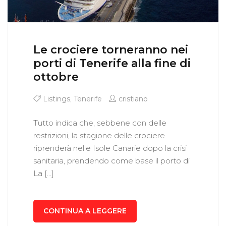
Le crociere torneranno nei
porti di Tenerife alla fine di
ottobre
Listings
,
Tenerife
cristiano
Tutto indica che, sebbene con delle
restrizioni, la stagione delle crociere
riprenderà nelle Isole Canarie dopo la crisi
sanitaria, prendendo come base il porto di
La […]
CONTINUA A LEGGERE