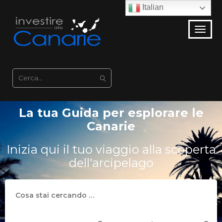
Italian
La tua Guida per esplorare le
Canarie
Inizia qui il tuo viaggio alla scoperta
dell'arcipelago