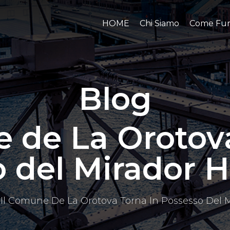
HOME
Chi Siamo
Come Fun
Blog
e de La Orotova
o del Mirador 
Il Comune De La Orotova Torna In Possesso Del 