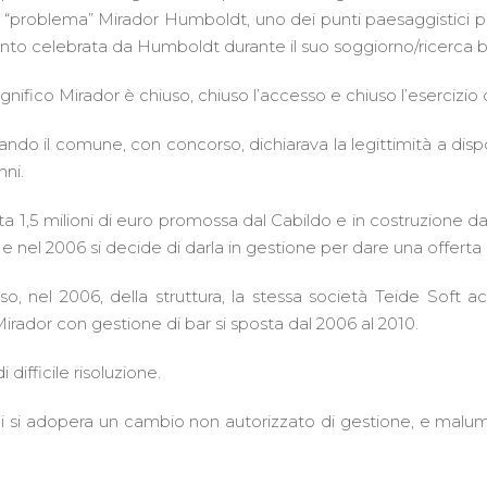
so “problema” Mirador Humboldt, uno dei punti paesaggistici p
nto celebrata da Humboldt durante il suo soggiorno/ricerca bo
gnifico Mirador è chiuso, chiuso l’accesso e chiuso l’esercizio d
ando il comune, con concorso, dichiarava la legittimità a dispo
nni.
ta 1,5 milioni di euro promossa dal Cabildo e in costruzione 
e nel 2006 si decide di darla in gestione per dare una offerta i
o, nel 2006, della struttura, la stessa società Teide Soft accu
irador con gestione di bar si sposta dal 2006 al 2010.
difficile risoluzione.
uali si adopera un cambio non autorizzato di gestione, e malumo