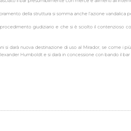
iato il bar presumibilmente con merce e alimenti all’intern
erioramento della struttura si somma anche l’azione vandalica 
ocedimento giudiziario e che si è sciolto il contenzioso con 
i si darà nuova destinazione di uso al Mirador, se come i 
ander Humboldt e si darà in concessione con bando il bar r