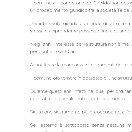
Il comune e il concistorio del Cabildo non pos
un procedimento giuridico tra la società Teide So
Per intervento giuridico si chiude di fatto la st
stessa e a riprenderne possesso fino a quando n
Negli anni l’interesse per la struttura non è mai
per contratto a 30 anni.
Al notificare la mancanza di pagamenti della soc
Il comune ora tornerà in possesso di una struttura
Durante questi anni infatti, nei quali per ordina
constatarne giornalmente il deterioramento.
Situazione sicuramente più preoccupante e fors
Se l’esterno è sottoposto senza nessuna manu