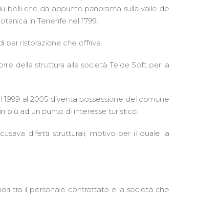
iù belli che da appunto panorama sulla valle de
tanica in Tenerife nel 1799.
i bar ristorazione che offriva.
rre della struttura alla società Teide Soft per la
dal 1999 al 2005 diventa possessione del comune
n più ad un punto di interesse turistico.
sava difetti strutturali, motivo per il quale la
ri tra il personale contrattato e la società che