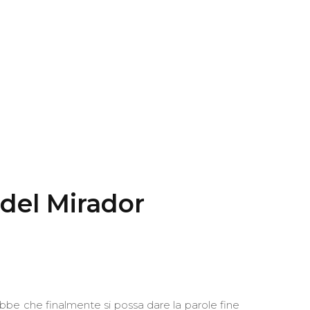
 del Mirador
bbe che finalmente si possa dare la parole fine