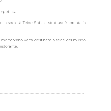
o.
perpetrata.
la società Teide Soft, la struttura è tornata in
più mormorano verrà destinata a sede del museo
istorante.