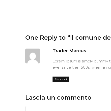
One Reply to “Il comune de
Trader Marcus
Lorem Ipsum is simply dummy tex
ever since the 1500s, when an u
Rispondi
Lascia un commento