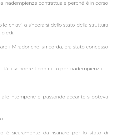
ata inadempienza contrattuale perché è in corso
e chiavi, a sincerarsi dello stato della struttura
piedi.
are il Mirador che, si ricorda, era stato concesso
ilità a scindere il contratto per inadempienza.
r alle intemperie e
passando accanto si poteva
o.
rno è sicuramente da risanare per lo stato di