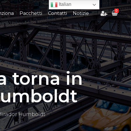
Italian
0
ziona
Pacchetti
Contatti
Notizie
 torna in
Humboldt
Mirador Humboldt