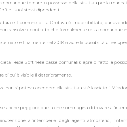
so comunque tornare in possesso della struttura per la manc
ft e i suoi stessi dipendenti.
ruttura e il comune di La Orotava è impossibilitato, pur avendo l
on si risolve il contratto che formalmente resta comunque in 
 scemato e finalmente nel 2018 si apre la possibilità di recuper
ietà Teide Soft nelle casse comunali si apre di fatto la possib
 di cui è visibile il deterioramento.
nza non si poteva accedere alla struttura si è lasciato il Mirado
e anche peggiore quella che si immagina di trovare all’intern
tenzione all’intemperie degli agenti atmosferici, l’inte