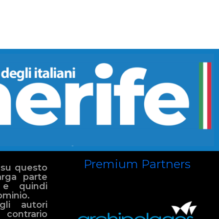
Premium Partners
 su questo
arga parte
 e quindi
ominio.
li autori
 contrario