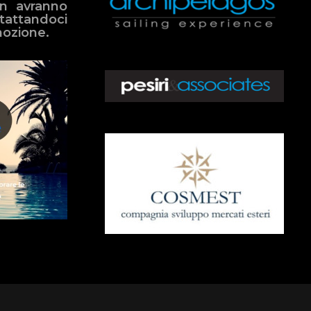
on avranno
tattandoci
mozione.