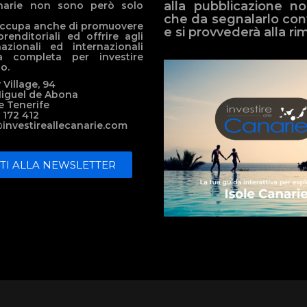
alla pubblicazione n
narie non sono però solo
che da segnalarlo con
i occupa anche di promuovere
e si provvederà alla ri
prenditoriali ed offrire agli
nazionali ed internazionali
za completa per investire
go.
 Village, 94
Miguel de Abona
e Tenerife
2 172 412
@investireallecanarie.com
ITI ALLA NEWSLETTER