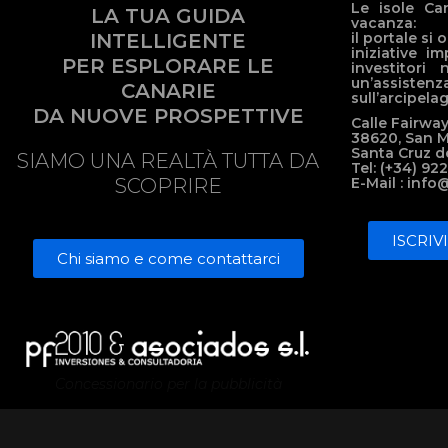
Le isole Ca
LA TUA GUIDA
vacanza:
il portale s
INTELLIGENTE
iniziative im
PER ESPLORARE LE
investitori 
un’assisten
CANARIE
sull’arcipela
DA NUOVE PROSPETTIVE
Calle Fairway
38620, San 
Santa Cruz d
SIAMO UNA REALTÀ TUTTA DA
Tel: (+34) 92
E-Mail : info
SCOPRIRE
ISCRIV
Chi siamo e come contattarci
Concessionario per la pubblicità