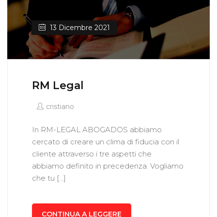
13 Dicembre 2021
RM Legal
cristiano
In RM-LEGAL ABOGADOS abbiamo
cercato di creare un clima di fiducia con il
cliente attraverso i tre aspetti che
abbiamo definito in precedenza. Vogliamo
che tu […]
CONTINUA A LEGGERE