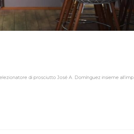
elezionatore di prosciutto José A. Domínguez insieme all’imp