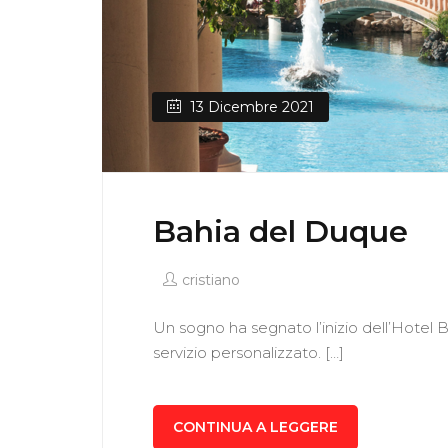
13 Dicembre 2021
Bahia del Duque
cristiano
Un sogno ha segnato l’inizio dell’Hotel Ba
servizio personalizzato. […]
CONTINUA A LEGGERE